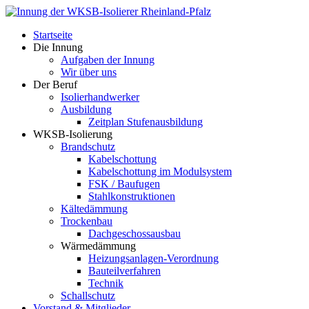
Startseite
Die Innung
Aufgaben der Innung
Wir über uns
Der Beruf
Isolierhandwerker
Ausbildung
Zeitplan Stufenausbildung
WKSB-Isolierung
Brandschutz
Kabelschottung
Kabelschottung im Modulsystem
FSK / Baufugen
Stahlkonstruktionen
Kältedämmung
Trockenbau
Dachgeschossausbau
Wärmedämmung
Heizungsanlagen-Verordnung
Bauteilverfahren
Technik
Schallschutz
Vorstand & Mitglieder